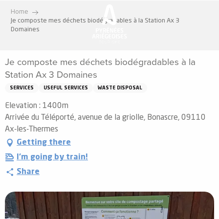
Aller
Home
au
Je composte mes déchets biodégradables à la Station Ax 3
contenu
Domaines
principal
Je composte mes déchets biodégradables à la
Station Ax 3 Domaines
SERVICES
USEFUL SERVICES
WASTE DISPOSAL
Elevation : 1400m
Arrivée du Téléporté, avenue de la griolle, Bonascre, 09110
Ax-les-Thermes
Getting there
I'm going by train!
Share