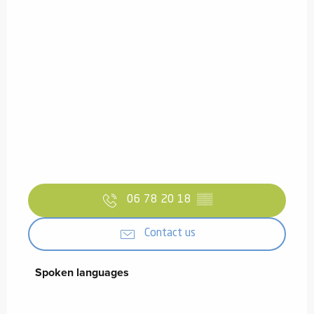
06 78 20 18
▒▒
Contact us
Spoken languages
Spoken languages