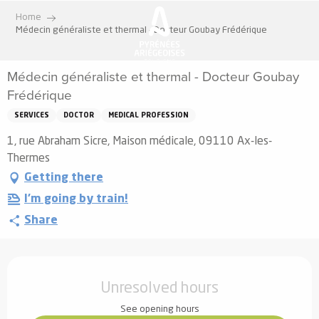
Aller
Home
au
Médecin généraliste et thermal - Docteur Goubay Frédérique
contenu
principal
Médecin généraliste et thermal - Docteur Goubay
Frédérique
SERVICES
DOCTOR
MEDICAL PROFESSION
1, rue Abraham Sicre, Maison médicale, 09110 Ax-les-
Thermes
Getting there
I'm going by train!
Share
Opening hours & contact details
Unresolved hours
See opening hours